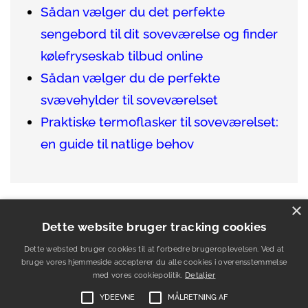
Sådan vælger du det perfekte
sengebord til dit soveværelse og finder
kølefryseskab tilbud online
Sådan vælger du de perfekte
svævehylder til soveværelset
Praktiske termoflasker til soveværelset:
en guide til natlige behov
×
Se alle artikler
her
eller
find dit nye
Dette website bruger tracking cookies
sengebord her
.
Dette websted bruger cookies til at forbedre brugeroplevelsen. Ved at
bruge vores hjemmeside accepterer du alle cookies i overensstemmelse
med vores cookiepolitik.
Detaljer
YDEEVNE
MÅLRETNING AF
Om
Kontakt
Artikler
Betingelser