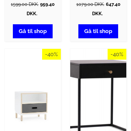
1599.00 DKK.
959.40
1079.00 DKK.
647.40
DKK.
DKK.
Gå til shop
Gå til shop
-40%
-40%