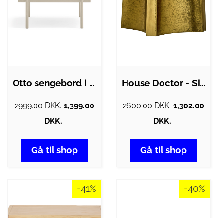
Otto sengebord i metal og melamin B52 cm…
House Doctor - Sidebord, Riga, Antik…
2999.00 DKK.
1,399.00
2600.00 DKK.
1,302.00
DKK.
DKK.
Gå til shop
Gå til shop
-41%
-40%