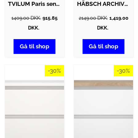
TVILUM Paris sengebord - grå træ, m. 2…
HÃBSCH ARCHIVE SENGEBORD NATUR - 60
1409.00 DKK.
915.85
2149.00 DKK.
1,419.00
DKK.
DKK.
Gå til shop
Gå til shop
-30%
-30%