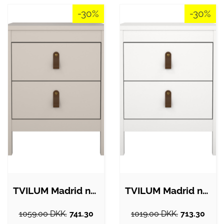
-30%
-30%
TVILUM Madrid natbord, m. 2 skuffer -…
TVILUM Madrid natbord, m. 2 skuffer -…
1059.00 DKK.
741.30
1019.00 DKK.
713.30