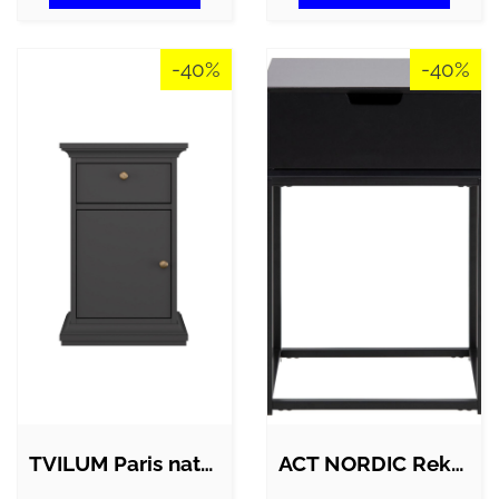
-40%
-40%
TVILUM Paris natbord, m. 1 låge, 1…
ACT NORDIC Rektangulær Mitra natbord m.…