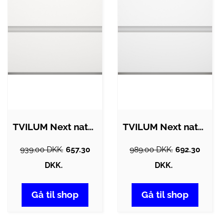
TVILUM Next natbord, m. 2 skuffer - hvid…
TVILUM Next natbord, m. 2 skuffer - -…
939.00 DKK.
657.30
989.00 DKK.
692.30
DKK.
DKK.
Gå til shop
Gå til shop