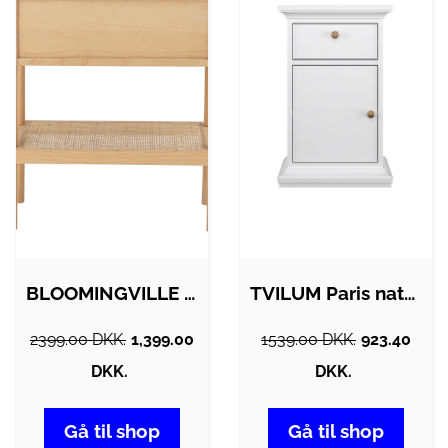
BLOOMINGVILLE MANON SIDEBORD NATUR FSC…
TVILUM Paris natbord, m. 1 låge og 1…
2399.00 DKK.
1,399.00
1539.00 DKK.
923.40
DKK.
DKK.
Gå til shop
Gå til shop