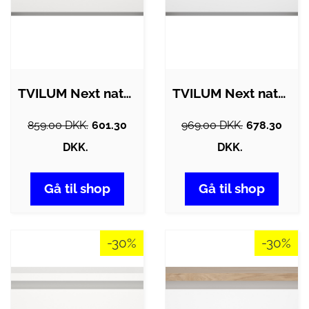
TVILUM Next natbord, m. 2 skuffer - hvid…
TVILUM Next natbord, m. 2 skuffer - -…
859.00 DKK.
601.30
969.00 DKK.
678.30
DKK.
DKK.
Gå til shop
Gå til shop
-30%
-30%