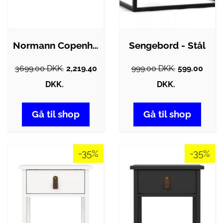
Normann Copenhagen Kabino sengebord -…
Sengebord - Stål
3699.00 DKK.
2,219.40
999.00 DKK.
599.00
DKK.
DKK.
Gå til shop
Gå til shop
-35%
-35%